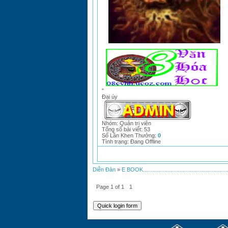
"
Đại úy
Nhóm: Quản trị viên
Tổng số bài viết:
53
Số Lần Khen Thưởng:
0
Tình trạng:
Đang Offline
Diễn Đàn
»
E BOOK.........................................................
Page
1
of
1
1