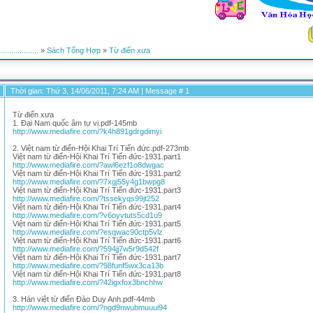
.................
»
Sách Tổng Hợp
»
Từ điển xưa
Thời gian: Thứ 3, 14/06/2011, 7:24 AM | Message #
1
Từ điển xưa
1. Đại Nam quốc âm tự vị.pdf-145mb
http://www.mediafire.com/?k4h891gdrgdimyi
2. Việt nam từ điển-Hội Khai Trí Tiến đức.pdf-273mb
Việt nam từ điển-Hội Khai Trí Tiến đức-1931.part1
http://www.mediafire.com/?awl6ezf1o8dwgac
Việt nam từ điển-Hội Khai Trí Tiến đức-1931.part2
http://www.mediafire.com/?7xgj55y4g1bwpg8
Việt nam từ điển-Hội Khai Trí Tiến đức-1931.part3
http://www.mediafire.com/?tssekyqs99jt252
Việt nam từ điển-Hội Khai Trí Tiến đức-1931.part4
http://www.mediafire.com/?v6oyvtuts5cd1u9
Việt nam từ điển-Hội Khai Trí Tiến đức-1931.part5
http://www.mediafire.com/?esqwac90ctp5vlz
Việt nam từ điển-Hội Khai Trí Tiến đức-1931.part6
http://www.mediafire.com/?594jj7w5r9d542f
Việt nam từ điển-Hội Khai Trí Tiến đức-1931.part7
http://www.mediafire.com/?98funf5wx3ca13b
Việt nam từ điển-Hội Khai Trí Tiến đức-1931.part8
http://www.mediafire.com/?42igxfox3bnchhw
3. Hán việt từ điển Đào Duy Anh.pdf-44mb
http://www.mediafire.com/?ngd9nwubmuuui94