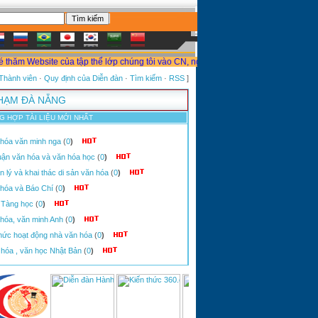
hăm Website của tập thể lớp chúng tôi vào CN, ngày 09/08/2026, lúc 12:29 PM. Chú
Thành viên
·
Quy định của Diễn đàn
·
Tìm kiếm
·
RSS
]
PHẠM ĐÀ NẴNG
G HỢP TÀI LIỆU MỚI NHẤT
hóa văn minh nga
(
0
)
uận văn hóa và văn hóa học
(
0
)
lý và khai thác di sản văn hóa
(
0
)
hóa và Báo Chí
(
0
)
 Tàng học
(
0
)
hóa, văn minh Anh
(
0
)
hức hoạt động nhà văn hóa
(
0
)
hóa , văn học Nhật Bản
(
0
)