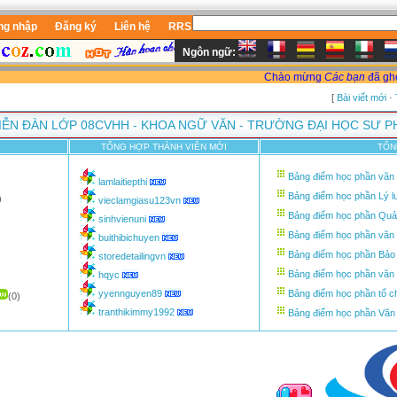
ng nhập
Đăng ký
Liên hệ
RRS
Ngôn ngữ:
Chào mừng
Các bạn
đã ghé t
[
Bài viết mới
·
IỄN ĐÀN LỚP 08CVHH - KHOA NGỮ VĂN - TRƯỜNG ĐẠI HỌC SƯ 
TỔNG HỢP THÀNH VIÊN MỚI
TỔN
Bảng điểm học phần văn 
lamlaitiepthi
Bảng điểm học phần Lý l
)
vieclamgiasu123vn
Bảng điểm học phần Quản 
sinhvienuni
Bảng điểm học phần văn 
buithibichuyen
Bảng điểm học phần Bảo
storedetailingvn
Bảng điểm học phần văn 
hqyc
yyennguyen89
Bảng điểm học phần tổ c
(0)
tranthikimmy1992
Bảng điểm học phần Văn 
)