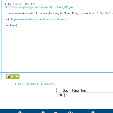
4. Từ điển Việt – Bồ - La:
http://www.songhuong.com.vn/main.php...eft=40,18&gr=6
5. Vocabulaire Annamite - Francais (Từ vựng An Nam - Pháp), của Aubaret, 1857 , 377 
Link:
http://www.mediafire.com/?xxzvaxews2m2i6w
(sachxua)
.................
»
Sách Tổng Hợp
»
Từ điển xưa