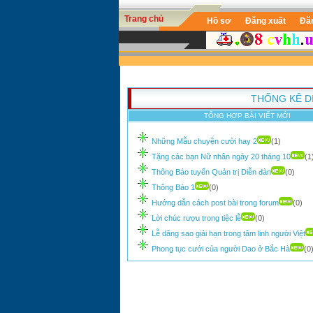
Trang chủ
Hồ sơ
Đăng xuất
Đă
THỐNG KÊ D
TỔNG HỢP BÀI VIẾT MỚI
Những Mẫu chuyện cười hay 2
(1)
Tặng các bạn Nữ nhân ngày 20 tháng 10
(1
Thông Báo tuyển Quản trị Diễn đàn
(0)
Thông Báo 1
(0)
Hướng dẫn cách post bài trong forum
(0)
Lời chúc rượu trong tiệc lễ
(0)
Lễ dâng sao giải hạn trong tâm linh người Việt
Phong tục cưới của người Dao ở Bắc Hà
(0