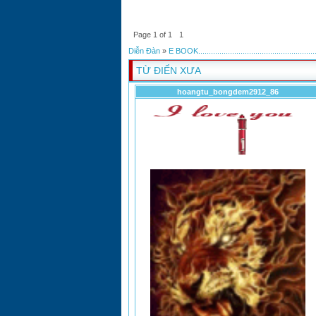
Page
1
of
1
1
Diễn Đàn
»
E BOOK.........................................................
TỪ ĐIỂN XƯA
hoangtu_bongdem2912_86