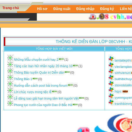
Trang chủ
Hồ sơ
Đăng xuất
Đăng nhập
Đăng ký
Liên hệ
THỐNG KÊ DIỄN ĐÀN LỚP 08CVHH - 
TỔNG HỢP BÀI VIẾT MỚI
TỔNG HỢP 
Những Mẫu chuyện cười hay 2
(1)
lamlaitiepthi
Tặng các bạn Nữ nhân ngày 20 tháng 10
(1)
vieclamgia
Thông Báo tuyển Quản trị Diễn đàn
(0)
sinhvienuni
Thông Báo 1
(0)
buithibichu
storedetaili
Hướng dẫn cách post bài trong forum
(0)
hqyc
Lời chúc rượu trong tiệc lễ
(0)
yyennguye
Lễ dâng sao giải hạn trong tâm linh người Việt
(0)
tranthikim
Phong tục cưới của người Dao ở Bắc Hà
(0)