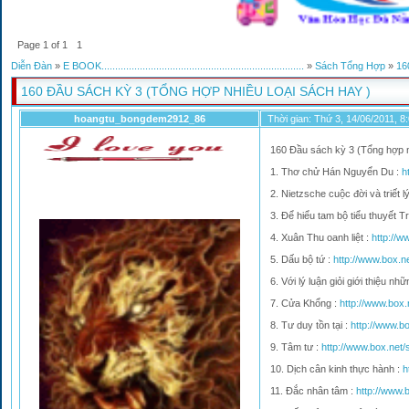
Page
1
of
1
1
Diễn Đàn
»
E BOOK..........................................................................
»
Sách Tổng Hợp
»
16
160 ĐẦU SÁCH KỲ 3 (TỔNG HỢP NHIỀU LOẠI SÁCH HAY )
hoangtu_bongdem2912_86
Thời gian: Thứ 3, 14/06/2011, 
160 Đầu sách kỳ 3 (Tổng hợp n
1. Thơ chử Hán Nguyển Du :
h
2. Nietzsche cuộc đời và triết l
3. Để hiểu tam bộ tiểu thuyết 
4. Xuân Thu oanh liệt :
http://w
5. Dấu bộ tứ :
http://www.box.n
6. Với lý luận giỏi giới thiệu n
7. Cửa Khổng :
http://www.box
8. Tư duy tồn tại :
http://www.b
9. Tâm tư :
http://www.box.net/
10. Dịch cân kinh thực hành :
h
11. Đắc nhân tâm :
http://www.