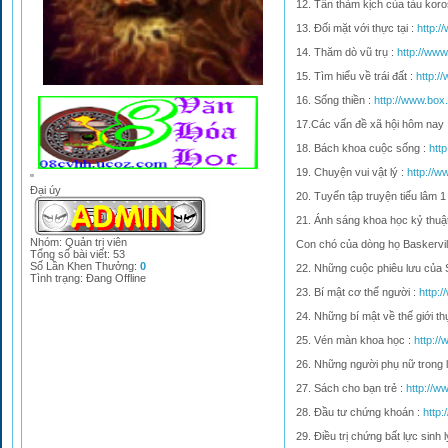
12. Tấn thảm kịch của tàu kor
13. Đối mặt với thực tại :
http:/
14. Thăm dò vũ trụ :
http://ww
15. Tìm hiểu về trái đất :
http:/
16. Sống thiền :
http://www.box
17.Các vấn đề xã hội hôm nay 
18. Bách khoa cuộc sống :
htt
19. Chuyện vui vật lý :
http://
"
Đại úy
20. Tuyển tập truyện tiếu lâm 1
21. Ánh sáng khoa học kỷ thuậ
Nhóm: Quản trị viên
Con chó của dòng họ Baskervil
Tổng số bài viết:
53
Số Lần Khen Thưởng:
0
22. Những cuộc phiêu lưu của
Tình trạng:
Đang Offline
23. Bí mật cơ thể người :
http:
24. Những bí mật về thế giới th
25. Vén màn khoa học :
http:/
26. Những người phụ nữ trong l
27. Sách cho bạn trẻ :
http://w
28. Đầu tư chứng khoán :
http:
29. Điều trị chứng bất lực sinh l