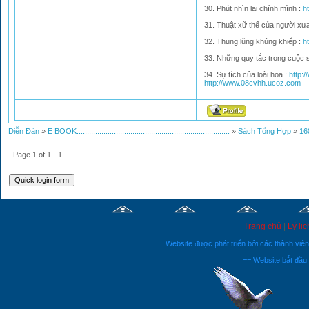
30. Phút nhìn lại chính mình :
h
31. Thuật xữ thế của người xư
32. Thung lũng khủng khiếp :
h
33. Những quy tắc trong cuộc 
34. Sự tích của loài hoa :
http:
http://www.08cvhh.ucoz.com
Diễn Đàn
»
E BOOK..........................................................................
»
Sách Tổng Hợp
»
16
Page
1
of
1
1
Trang chủ
|
Lý lịc
Website được phát triển bởi các thành vi
== Website bắt đầu