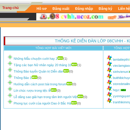
Trang chủ
Hồ sơ
Đăng xuất
Đăng nhập
Đăng ký
Liên hệ
THỐNG KÊ DIỄN ĐÀN LỚP 08CVHH - 
TỔNG HỢP BÀI VIẾT MỚI
TỔNG HỢP 
Những Mẫu chuyện cười hay 2
(1)
lamlaitiepthi
Tặng các bạn Nữ nhân ngày 20 tháng 10
(1)
vieclamgia
Thông Báo tuyển Quản trị Diễn đàn
(0)
sinhvienuni
Thông Báo 1
(0)
buithibichu
storedetaili
Hướng dẫn cách post bài trong forum
(0)
hqyc
Lời chúc rượu trong tiệc lễ
(0)
yyennguye
Lễ dâng sao giải hạn trong tâm linh người Việt
(0)
tranthikim
Phong tục cưới của người Dao ở Bắc Hà
(0)