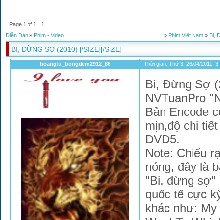
Page
1
of
1
1
Diễn Đàn
»
Phim - Video...................................................................
»
Phim Việt Nam
»
Bi, 
BI, ĐỪNG SỢ (2010) [/SIZE][/SIZE]
hoangtu_bongdem2912_86
Thời gian: Thứ 3, 26/04/2011, 
Bi, Đừng Sợ (
NVTuanPro "N
Bản Encode có
mịn,độ chi tiế
DVD5.
Note: Chiếu r
nóng, đây là b
"Bi, đừng sợ" 
quốc tế cực k
khác như: My J