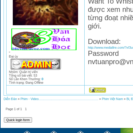
Want To Whistl
được xem như 
từng đoạt nhiề
giới.
Download:
http://www.mediafire.com/?xf
Password
"
Đại úy
nvtuanpro@v
Nhóm: Quản trị viên
Tổng số bài viết:
53
Số Lần Khen Thưởng:
0
Tình trạng:
Đang Offline
Diễn Đàn
»
Phim - Video...................................................................
»
Phim Việt Nam
»
Bi, 
Page
1
of
1
1