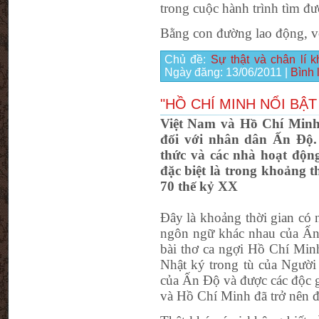
trong cuộc hành trình tìm đ
Bằng con đường lao động, v
Chủ đề:
Sự thật và chân lí 
Ngày đăng:
13/06/2011
|
Bình 
"HỒ CHÍ MINH NỔI BẬ
Việt Nam và Hồ Chí Minh l
đối với nhân dân Ấn Độ. 
thức và các nhà hoạt động
đặc biệt là trong khoảng
70 thế kỷ XX
Đây là khoảng thời gian có 
ngôn ngữ khác nhau của Ấn 
bài thơ ca ngợi Hồ Chí Minh
Nhật ký trong tù của Người
của Ấn Độ và được các độc gi
và Hồ Chí Minh đã trở nên 