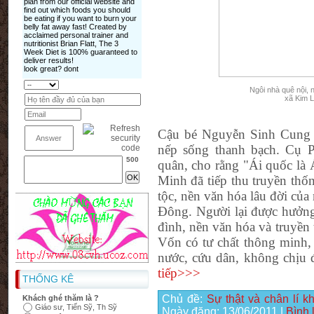
Ngôi nhà quê nội, 
xã Kim 
Cậu bé Nguyễn Sinh Cung 
nếp sống thanh bạch. Cụ P
500
quân, cho rằng "Ái quốc là 
Minh đã tiếp thu truyền th
tộc, nền văn hóa lâu đời củ
Đông. Người lại được hưởng
đình, nền văn hóa và truyền
Vốn có tư chất thông minh,
nước, cứu dân, không chịu đ
tiếp>>>
THỐNG KÊ
Chủ đề:
Sự thật và chân lí 
Khách ghé thăm là ?
Giáo sư, Tiến Sỹ, Th Sỹ
Ngày đăng:
13/06/2011
|
Bình 