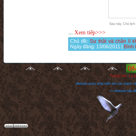
Sau này, Chủ tịch
...
Xem tiếp>>>
Chủ đề:
Sự thật và chân lí 
Ngày đăng:
13/06/2011
|
Bình 
Trang chủ
|
Lý l
Website được phát triển bởi các thành 
== Website bắt đ