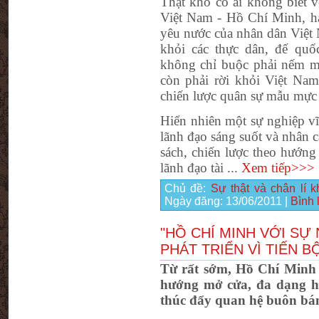
Thật khó có ai không biết v
Việt Nam - Hồ Chí Minh, ha
yêu nước của nhân dân Việt 
khỏi các thực dân, đế qu
không chỉ buộc phải nếm mù
còn phải rời khỏi Việt Na
chiến lược quân sự mẫu mực 
Hiển nhiên một sự nghiệp vĩ
lãnh đạo sáng suốt và nhân 
sách, chiến lược theo hướng
lãnh đạo tài
...
Xem tiếp>>>
Chủ đề:
Sự thật và chân lí 
Ngày đăng:
13/06/2011
|
Bình 
"HỒ CHÍ MINH VỚI SỰ
PHÁT TRIỂN VÌ TIẾN B
Từ rất sớm, Hồ Chí Minh 
hướng mở cửa, đa dạng hó
thúc đẩy quan hệ buôn bán