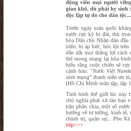
động viên mọi người vững
gian khổ, dù phải hy sinh
độc lập tự do cho dân tộc...
Trước ngày toàn quốc kháng
nước cực kỳ bi đát, thù tro
hòa Dân chủ Nhân dân đầu t
triển, bị áp bức, bóc lột tr
dẫn dắt mọi thắng lợi cách
thế mong mang lại hòa bình
hiểu rằng cuộc chiến sẽ cự
cảnh báo: "
Nước Việt
Nam
k
sinh mạng
” thanh niên ưu tú
(Hồ Chí Minh toàn tập, tập 1
Tình hình thế giới lúc này
chủ nghĩa phát xít tàn bạo 
trận phân chia, một số nước
hưởng về tư tưởng, kinh tế, 
chính trị, quân sự... Phe 
tiếp>>>