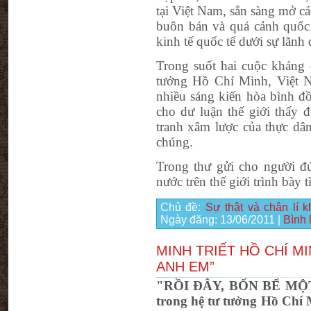
tại Việt Nam, sẵn sàng mở c
buôn bán và quá cảnh quốc 
kinh tế quốc tế dưới sự lãnh
Trong suốt hai cuộc kháng 
tưởng Hồ Chí Minh, Việt N
nhiều sáng kiến hòa bình đ
cho dư luận thế giới thấy 
tranh xâm lược của thực dân
chúng.
Trong thư gửi cho người đ
nước trên thế giới trình bày 
Chủ đề:
Sự thật và chân lí 
Ngày đăng:
13/06/2011
|
Bình 
MINH TRIẾT HỒ CHÍ MI
ANH EM”
"RỒI ĐÂY, BỐN BỂ MỘT 
trong hệ tư tưởng Hồ Chí 