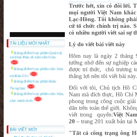
Trước hết, xin có đôi lời.
mọi người Việt Nam khác 
Lạc-Hồng. Tôi không phải
Bảng điểm học phần văn hóa văn
cứ tổ chức chính trị nào. 
minh nga
có nhiều người viết sai sự 
Bảng điểm học phần Lý luận
văn hóa và văn hóa học
TÀI LIỆU MỚI NHẤT
Lý do viết bài viết này
Bảng điểm học phần Quản lý
và khai thác di sản văn hóa
Hôm nay là ngày 2 tháng 
tưởng nhớ đến sự nghiệp cá
Bảng điểm học phần văn hóa
được trí thức,
chủ trương t
và Báo Chí
thắng lợi nên tôi viết bài này
Bảng điểm học phần Bảo
Tàng học
Đối với tôi, Chủ tịch Hồ C
Bảng điểm học phần văn hóa,
Nam mà đích thực, Hồ Chí Mi
văn minh Anh
phong trong công cuộc giải
dân trên toàn thế giới. Khôn
viết trong
quyển:
Việt
Na
20
– trang 201 xuất bản tại
BÀI VIẾT MỚI
"Tất cả công trạng ông H