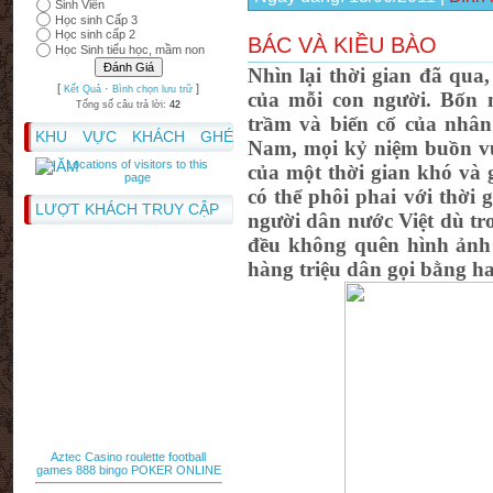
Sinh Viên
Học sinh Cấp 3
Học sinh cấp 2
BÁC VÀ KIỀU BÀO
Học Sinh tiểu học, mầm non
Nhìn lại thời gian đã qu
[
·
]
Kết Quả
Bình chọn lưu trữ
của mỗi con người. Bốn 
Tổng số câu trả lời:
42
trầm và biến cố của nhân 
KHU VỰC KHÁCH GHÉ
Nam, mọi kỷ niệm buồn vu
THĂM
của một thời gian khó và g
có thể phôi phai với thời 
LƯỢT KHÁCH TRUY CẬP
người dân nước Việt dù tr
đều không quên hình ảnh
hàng triệu dân gọi bằng h
Aztec Casino
roulette
football
games
888 bingo
POKER ONLINE