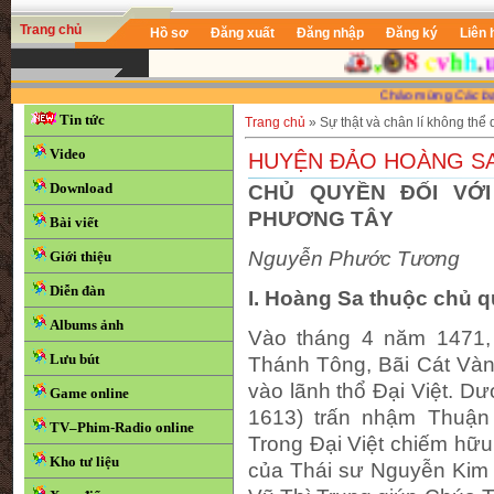
Trang chủ
Hồ sơ
Đăng xuất
Đăng nhập
Đăng ký
Liên 
Chào mừng
Các bạn
đã gh
Tin tức
Trang chủ
»
Sự thật và chân lí không thể
Video
HUYỆN ĐẢO HOÀNG S
Download
CHỦ QUYỀN ĐỐI VỚI
PHƯƠNG TÂY
Bài viết
Nguyễn Phước Tương
Giới thiệu
Diễn đàn
I. Hoàng Sa thuộc chủ q
Albums ảnh
Vào tháng 4 năm 1471,
Lưu bút
Thánh Tông, Bãi Cát Và
vào lãnh thổ Đại Việt. D
Game online
1613) trấn nhậm Thuậ
TV–Phim-Radio online
Trong Đại Việt chiếm hữu:
Kho tư liệu
của Thái sư Nguyễn Kim 