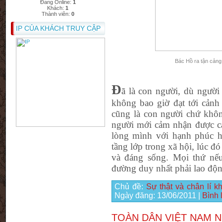
Đang Online:
1
Khách:
1
Thành viên:
0
IP CỦA KHÁCH TRUY CẬP
Bác Hồ ra tận cảng
Đ
ã là con người, dù người
không bao giờ đạt tới cảnh 
cũng là con người chứ khôn
người mới cảm nhận được cái
lòng mình với hạnh phúc 
tầng lớp trong xã hội, lúc đ
và đáng sống. Mọi thứ nế
đường duy nhất phải lao độn
Chủ đề:
Sự thật và chân lí 
Ngày đăng:
13/06/2011
|
Bình 
TOÀN DÂN VIỆT NAM N