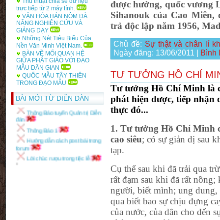
Thủ thuật chia sẻ dữ liệu
được hưởng, quốc vương 
trực tiếp từ 2 máy tính.
Sihanouk của Cao Miên, đ
VĂN HÓA HÁN NÔM ĐÀ
NẴNG NGHIÊN CỨU VÀ
trả độc lập năm 1956, Ma
GIẢNG DẠY
Những Nét Tiêu Biểu Của
Chủ đề:
Sự thật và chân lí 
Nền Văn Minh Việt Nam.
Ngày đăng:
13/06/2011
|
Bình 
BÀN VỀ MỐI QUAN HỆ
GIỮA PHẬT GIÁO VỚI ĐẠO
MẪU DÂN GIAN
Những Mẫu chuyện cười hay 2
TƯ TƯỞNG HỒ CHÍ MI
QUỐC MẪU TÂY THIÊN
TRONG ĐẠO MẪU
Tặng các bạn Nữ nhân ngày 20
Tư tưởng Hồ Chí Minh là c
tháng 10
phát hiện được, tiếp nhận
BÀI MỚI TỪ DIỄN ĐÀN
Thông Báo tuyển Quản trị Diễn
thực đó...
đàn
Thông Báo 1
1.
Tư tưởng Hồ Chí Minh có
Hướng dẫn cách post bài trong
cao siêu
; có sự giản dị sau 
forum
tạp.
Lời chúc rượu trong tiệc lễ
"
Cụ thể sau khi đã trải qua tr
rất đạm sau khi đã rất nồng; 
người, biết mình; ung dung, 
qua biết bao sự chịu đựng ca
của nước, của dân cho đến s