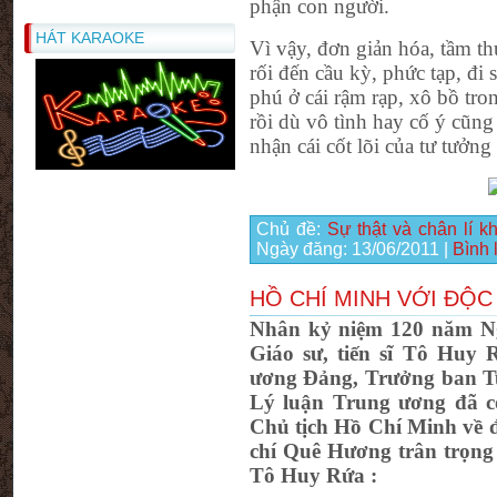
phận con người.
HÁT KARAOKE
Vì vậy, đơn giản hóa, tầm th
rối đến cầu kỳ, phức tạp, đi
phú ở cái rậm rạp, xô bồ tr
rồi dù vô tình hay cố ý cũn
nhận cái cốt lõi của tư tưởn
Chủ đề:
Sự thật và chân lí 
Ngày đăng:
13/06/2011
|
Bình 
HỒ CHÍ MINH VỚI ĐỘC
Nhân kỷ niệm 120 năm Ng
Giáo sư, tiến sĩ Tô Huy 
ương Đảng, Trưởng ban Tu
Lý luận Trung ương đã có
Chủ tịch Hồ Chí Minh về đ
chí Quê Hương trân trọng g
Tô Huy Rứa :