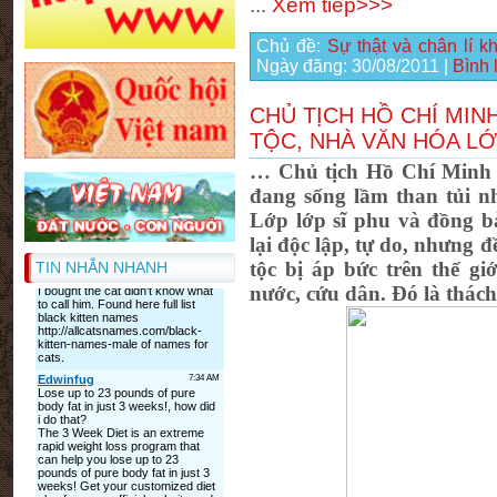
...
Xem tiếp>>>
Chủ đề:
Sự thật và chân lí 
Ngày đăng:
30/08/2011
|
Bình 
CHỦ TỊCH HỒ CHÍ MIN
TỘC, NHÀ VĂN HÓA L
… Chủ tịch Hồ Chí Minh s
đang sống lầm than tủi n
Lớp lớp sĩ phu và đồng b
lại độc lập, tự do, nhưng đ
tộc bị áp bức trên thế gi
TIN NHẮN NHANH
nước, cứu dân. Đó là thách 