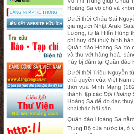
Vũ Thì Trung giúp Chúa
Xem điểm
Hoàng Sa vô chủ và không
ĐĂNG NHẬP HỆ THỐNG
Dưới thời Chúa Sãi Nguy
LIÊN KẾT WEBSITE HỮU ÍCH
gia người Nhật Araki Sat
Lượng, tự là Hiển Hùng t
chỉ huy đội thuỷ binh h
Quần đảo Hoàng Sa đo đạc
và thu vớt hàng hoá, sú
Tây bị đắm tại Quần đảo
Dưới thời Triều Nguyễn 
chủ quyền của Việt Nam đ
thời vua Minh Mạng (18
thành lập các
Đội Hoàng 
Hoàng Sa để đo đạc thuỷ 
khai thác hải sản.
Quần đảo Hoàng Sa nằm 
Trung Bộ của nước ta, ở vị