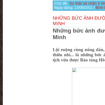
Chủ đề:
Sự thật và chân lí 
Ngày đăng:
13/06/2011
|
Bình 
NHỮNG BỨC ẢNH ĐƯỜI
MINH
Những bức ảnh đườ
Minh
Lội ruộng cùng nông dân,
thiếu nhi... là những bứ
tịch vừa được Bảo tàng Hồ 