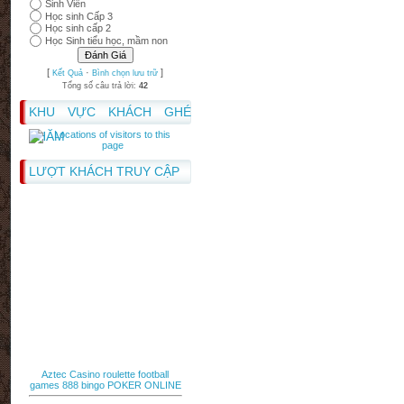
Sinh Viên
Học sinh Cấp 3
Học sinh cấp 2
Học Sinh tiểu học, mầm non
[
·
]
Kết Quả
Bình chọn lưu trữ
Tổng số câu trả lời:
42
KHU VỰC KHÁCH GHÉ
THĂM
LƯỢT KHÁCH TRUY CẬP
Aztec Casino
roulette
football
games
888 bingo
POKER ONLINE