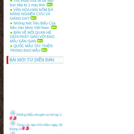
Thủ thuật chia sẻ dữ liệu
và khai thác di sản văn hóa
trực tiếp từ 2 máy tính.
VĂN HÓA HÁN NÔM ĐÀ
NẴNG NGHIÊN CỨU VÀ
Bảng điểm học phần văn hóa
GIẢNG DẠY
và Báo Chí
Những Nét Tiêu Biểu Của
Nền Văn Minh Việt Nam.
Bảng điểm học phần Bảo
BÀN VỀ MỐI QUAN HỆ
Tàng học
GIỮA PHẬT GIÁO VỚI ĐẠO
Bảng điểm học phần văn hóa,
MẪU DÂN GIAN
QUỐC MẪU TÂY THIÊN
văn minh Anh
TRONG ĐẠO MẪU
BÀI MỚI TỪ DIỄN ĐÀN
Những Mẫu chuyện cười hay 2
Tặng các bạn Nữ nhân ngày 20
tháng 10
Thông Báo tuyển Quản trị Diễn