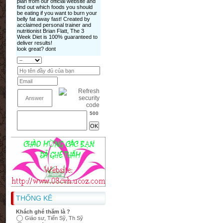
500
THỐNG KÊ
Khách ghé thăm là ?
Giáo sư, Tiến Sỹ, Th Sỹ