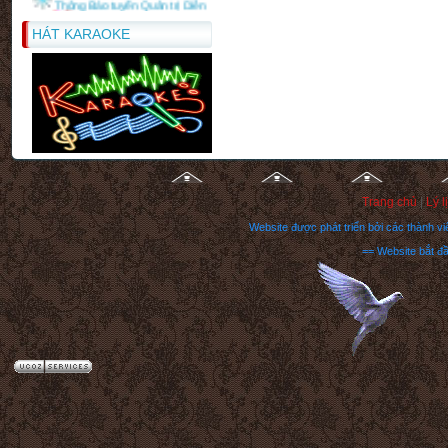
đàn
Thông Báo 1
HÁT KARAOKE
Hướng dẫn cách post bài trong
forum
Lời chúc rượu trong tiệc lễ
"
Trang chủ
|
Lý l
Website được phát triển bởi các thành 
== Website bắt đ