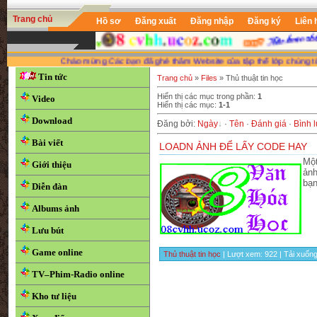
Trang chủ
Hồ sơ
Đăng xuất
Đăng nhập
Đăng ký
Liên 
Chào mừng
Các bạn
đã ghé thăm Website của tập thể lớp chúng tôi vào
Tin tức
Trang chủ
»
Files
» Thủ thuật tin học
Hiển thị các mục trong phần
:
1
Video
Hiển thị các mục
:
1-1
Download
Đăng bởi
:
Ngày
·
Tên
·
Đánh giá
·
Bình 
Bài viết
LOADN ẢNH ĐỂ LẤY CODE HAY
Một
Giới thiệu
ảnh
bạ
Diễn đàn
Albums ảnh
Lưu bút
Game online
Thủ thuật tin học
| Lượt xem: 922 | Tải xuống
TV–Phim-Radio online
Kho tư liệu