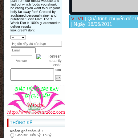
VTV1
| Quá trình chuyển đổi: 
| Ngày:
16/06/2011
500
THỐNG KÊ
Khách ghé thăm là ?
Giáo sư, Tiến Sỹ, Th Sỹ