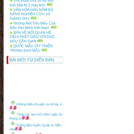
Thủ thuật chia sẻ dữ liệu
Tàng học
trực tiếp từ 2 máy tính.
VĂN HÓA HÁN NÔM ĐÀ
Bảng điểm học phần văn hóa,
NẴNG NGHIÊN CỨU VÀ
văn minh Anh
GIẢNG DẠY
Những Nét Tiêu Biểu Của
Nền Văn Minh Việt Nam.
BÀN VỀ MỐI QUAN HỆ
GIỮA PHẬT GIÁO VỚI ĐẠO
MẪU DÂN GIAN
QUỐC MẪU TÂY THIÊN
TRONG ĐẠO MẪU
BÀI MỚI TỪ DIỄN ĐÀN
Những Mẫu chuyện cười hay 2
Tặng các bạn Nữ nhân ngày 20
tháng 10
Thông Báo tuyển Quản trị Diễn
đàn
Thông Báo 1