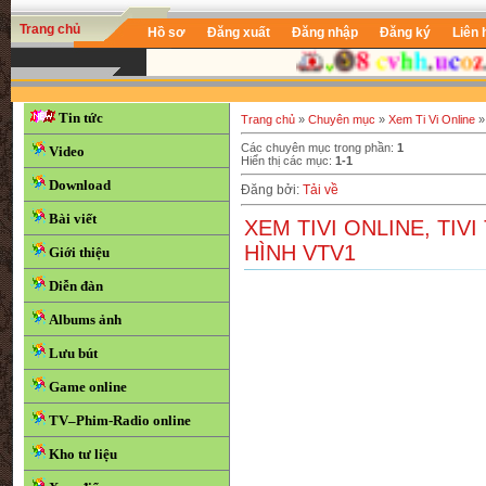
Trang chủ
Hồ sơ
Đăng xuất
Đăng nhập
Đăng ký
Liên 
Tin tức
Trang chủ
»
Chuyên mục
»
Xem Ti Vi Online
»
Các chuyên mục trong phần
:
1
Video
Hiển thị các mục
:
1-1
Download
Đăng bởi
:
Tải về
Bài viết
XEM TIVI ONLINE, TIV
HÌNH VTV1
Giới thiệu
Diễn đàn
Albums ảnh
Lưu bút
Game online
TV–Phim-Radio online
Kho tư liệu