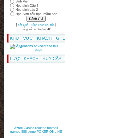
Sinh Viên
Học sinh Cấp 3
Học sinh cấp 2
Học Sinh tiểu học, mầm non
[
·
]
Kết Quả
Bình chọn lưu trữ
Tổng số câu trả lời:
42
KHU VỰC KHÁCH GHÉ
THĂM
LƯỢT KHÁCH TRUY CẬP
Aztec Casino
roulette
football
games
888 bingo
POKER ONLINE