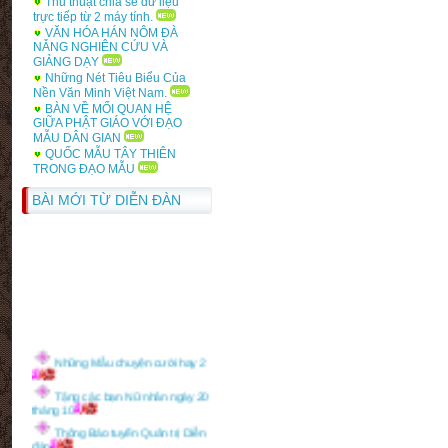
Thủ thuật chia sẻ dữ liệu
Bảng điểm học phần Bảo
trực tiếp từ 2 máy tính.
Tàng học
VĂN HÓA HÁN NÔM ĐÀ
NẴNG NGHIÊN CỨU VÀ
Bảng điểm học phần văn hóa,
GIẢNG DẠY
văn minh Anh
Những Nét Tiêu Biểu Của
Nền Văn Minh Việt Nam.
BÀN VỀ MỐI QUAN HỆ
GIỮA PHẬT GIÁO VỚI ĐẠO
MẪU DÂN GIAN
QUỐC MẪU TÂY THIÊN
TRONG ĐẠO MẪU
BÀI MỚI TỪ DIỄN ĐÀN
Những Mẫu chuyện cười hay 2
Tặng các bạn Nữ nhân ngày 20
tháng 10
Thông Báo tuyển Quản trị Diễn
đàn