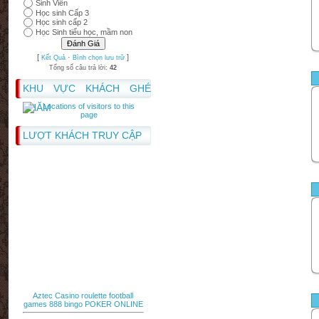
Sinh Viên
Học sinh Cấp 3
Học sinh cấp 2
Học Sinh tiểu học, mầm non
[
·
]
Kết Quả
Bình chọn lưu trữ
Tổng số câu trả lời:
42
KHU VỰC KHÁCH GHÉ
THĂM
LƯỢT KHÁCH TRUY CẬP
Aztec Casino
roulette
football
games
888 bingo
POKER ONLINE