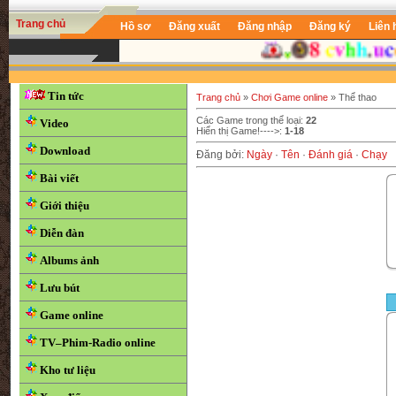
Trang chủ
Hồ sơ
Đăng xuất
Đăng nhập
Đăng ký
Liên 
Tin tức
Trang chủ
»
Chơi Game online
» Thể thao
Các Game trong thể loại
:
22
Video
Hiển thị Game!---->:
1-18
Download
Đăng bởi
:
Ngày
·
Tên
·
Đánh giá
·
Chạy
Bài viết
Giới thiệu
Diễn đàn
Albums ảnh
Lưu bút
Game online
TV–Phim-Radio online
Kho tư liệu