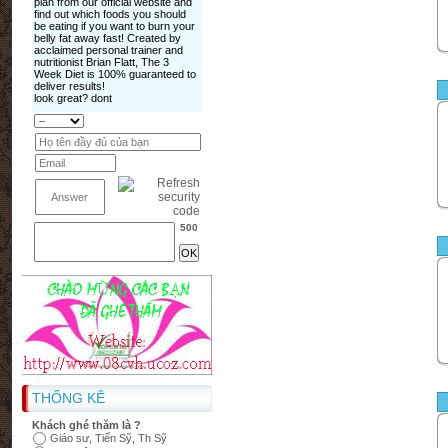
500
THỐNG KÊ
Khách ghé thăm là ?
Giáo sư, Tiến Sỹ, Th Sỹ