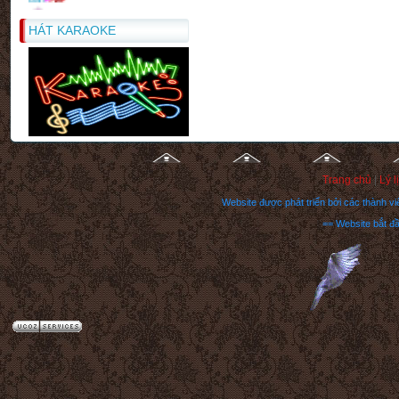
Thông Báo 1
Hướng dẫn cách post bài trong
HÁT KARAOKE
forum
Lời chúc rượu trong tiệc lễ
"
Trang chủ
|
Lý l
Website được phát triển bởi các thành 
== Website bắt đ