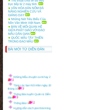
Thủ thuật chia sẻ dữ liệu
trực tiếp từ 2 máy tính.
văn minh Anh
VĂN HÓA HÁN NÔM ĐÀ
NẴNG NGHIÊN CỨU VÀ
GIẢNG DẠY
Những Nét Tiêu Biểu Của
Nền Văn Minh Việt Nam.
BÀN VỀ MỐI QUAN HỆ
GIỮA PHẬT GIÁO VỚI ĐẠO
MẪU DÂN GIAN
QUỐC MẪU TÂY THIÊN
TRONG ĐẠO MẪU
BÀI MỚI TỪ DIỄN ĐÀN
Những Mẫu chuyện cười hay 2
Tặng các bạn Nữ nhân ngày 20
tháng 10
Thông Báo tuyển Quản trị Diễn
đàn
Thông Báo 1
Hướng dẫn cách post bài trong
forum