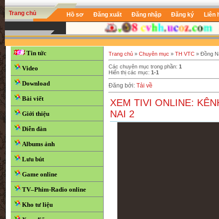
Trang chủ
Hồ sơ
Đăng xuất
Đăng nhập
Đăng ký
Liên 
Tin tức
Trang chủ
»
Chuyên mục
»
TH VTC
» Đồng N
Các chuyên mục trong phần
:
1
Video
Hiển thị các mục
:
1-1
Download
Đăng bởi
:
Tải về
Bài viết
XEM TIVI ONLINE: KÊ
NAI 2
Giới thiệu
Diễn đàn
Albums ảnh
Lưu bút
Game online
TV–Phim-Radio online
Kho tư liệu