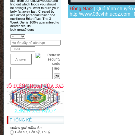
Đồng Nai2
| Quá trình chuyển đ
http://www.08cvhh.ucoz.com |
500
THỐNG KÊ
Khách ghé thăm là ?
Giáo sư, Tiến Sỹ, Th Sỹ