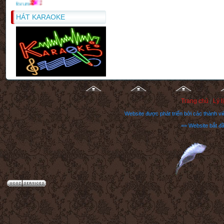
Lời chúc rượu trong tiệc lễ
"
HÁT KARAOKE
Trang chủ
|
Lý l
Website được phát triển bởi các thành 
== Website bắt đ