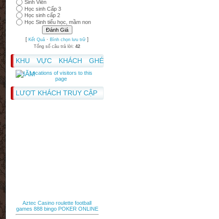
Sinh Viên
Học sinh Cấp 3
Học sinh cấp 2
Học Sinh tiểu học, mầm non
[
·
]
Kết Quả
Bình chọn lưu trữ
Tổng số câu trả lời:
42
KHU VỰC KHÁCH GHÉ
THĂM
LƯỢT KHÁCH TRUY CẬP
Aztec Casino
roulette
football
games
888 bingo
POKER ONLINE