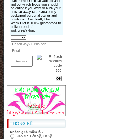
500
THỐNG KÊ
Khách ghé thăm là ?
Giáo sư, Tiến Sỹ, Th Sỹ