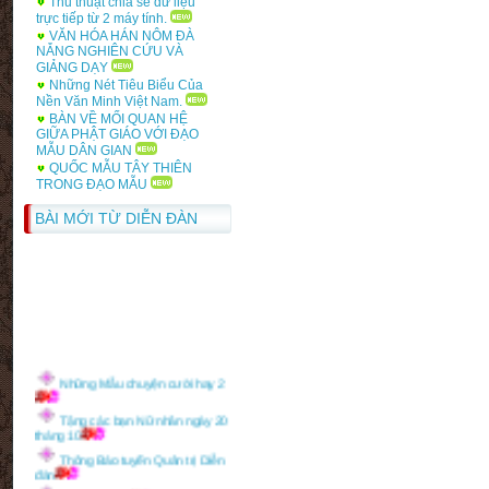
Thủ thuật chia sẻ dữ liệu
Tàng học
trực tiếp từ 2 máy tính.
VĂN HÓA HÁN NÔM ĐÀ
Bảng điểm học phần văn hóa,
NẴNG NGHIÊN CỨU VÀ
văn minh Anh
GIẢNG DẠY
Những Nét Tiêu Biểu Của
Nền Văn Minh Việt Nam.
BÀN VỀ MỐI QUAN HỆ
GIỮA PHẬT GIÁO VỚI ĐẠO
MẪU DÂN GIAN
QUỐC MẪU TÂY THIÊN
TRONG ĐẠO MẪU
BÀI MỚI TỪ DIỄN ĐÀN
Những Mẫu chuyện cười hay 2
Tặng các bạn Nữ nhân ngày 20
tháng 10
Thông Báo tuyển Quản trị Diễn
đàn
Thông Báo 1