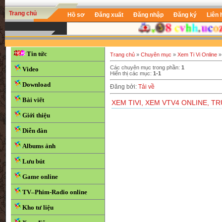
Trang chủ
Hồ sơ
Đăng xuất
Đăng nhập
Đăng ký
Liên 
Tin tức
Trang chủ
»
Chuyên mục
»
Xem Ti Vi Online
»
Các chuyên mục trong phần
:
1
Video
Hiển thị các mục
:
1-1
Download
Đăng bởi
:
Tải về
Bài viết
XEM TIVI, XEM VTV4 ONLINE, T
Giới thiệu
Diễn đàn
Albums ảnh
Lưu bút
Game online
TV–Phim-Radio online
Kho tư liệu