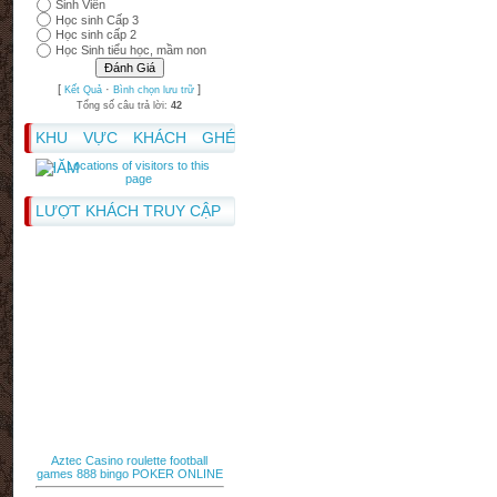
Sinh Viên
Học sinh Cấp 3
Học sinh cấp 2
Học Sinh tiểu học, mầm non
[
·
]
Kết Quả
Bình chọn lưu trữ
Tổng số câu trả lời:
42
KHU VỰC KHÁCH GHÉ
THĂM
LƯỢT KHÁCH TRUY CẬP
Aztec Casino
roulette
football
games
888 bingo
POKER ONLINE