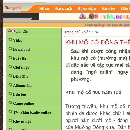
Trang chủ
Hồ sơ
Đăng xuất
Đăng nhập
Đăng ký
Liên 
Chào mừng
Các bạn
đã ghé thăm W
Tin tức
Trang chủ
»
Vốn Xưa
Video
KHU MỘ CỔ ĐỐNG THẾ
Download
Sau khi được công nhận 
khu mộ cổ (mường ma) Đ
Bài viết
đặc sắc về tập tục mai t
Giới thiệu
đang "ngủ quên” ngay 
Diễn đàn
phương.
Albums ảnh
Khu mộ cổ 400 năm tuổi
Lưu bút
Game online
Tương truyền, khu mộ cổ n
TV–Phim-Radio online
phiến đá được khắc chữ Hán 
người nằm dưới mồ - dòng 
Kho tư liệu
của Mường Động xưa. Dân bả