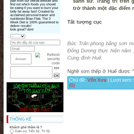
sành sứ. Trang trí trên 
trở thành một đặc điểm n
Tất tượng cục
Bức Trấn phong bằng sơn mà
Đông Dương thực hiện năm 19
Cung đình Huế.
500
Nghề sơn thếp ở Huế được "
Chủ đề:
Vốn Xưa
| Lượt xem:
(0)
THỐNG KÊ
Khách ghé thăm là ?
Giáo sư, Tiến Sỹ, Th Sỹ