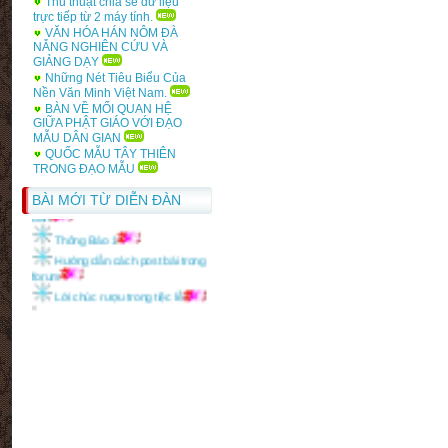
Thủ thuật chia sẻ dữ liệu
trực tiếp từ 2 máy tính.
VĂN HÓA HÁN NÔM ĐÀ
NẴNG NGHIÊN CỨU VÀ
GIẢNG DẠY
Những Nét Tiêu Biểu Của
Nền Văn Minh Việt Nam.
BÀN VỀ MỐI QUAN HỆ
GIỮA PHẬT GIÁO VỚI ĐẠO
MẪU DÂN GIAN
QUỐC MẪU TÂY THIÊN
TRONG ĐẠO MẪU
BÀI MỚI TỪ DIỄN ĐÀN