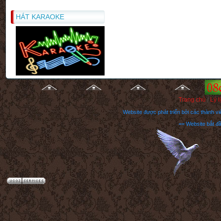
Những Mẫu chuyện cười hay 2
HÁT KARAOKE
Tặng các bạn Nữ nhân ngày 20
tháng 10
Thông Báo tuyển Quản trị Diễn
đàn
Thông Báo 1
Hướng dẫn cách post bài trong
forum
Lời chúc rượu trong tiệc lễ
"
Trang chủ
|
Lý l
Website được phát triển bởi các thành 
== Website bắt đ