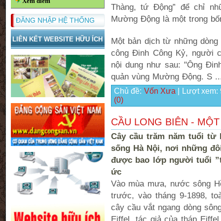
Xem điểm
Thàng, tứ Động” để chỉ n
Mường Động là một trong bố
ĐĂNG NHẬP HỆ THỐNG
LIÊN KẾT WEBSITE HỮU ÍCH
Một bản dịch từ những dòng 
công Đinh Công Kỷ, người c
nội dung như sau: "Ông Đin
quản vùng Mường Động. S
.
Chủ đề:
Vốn Xưa
| Lượt xem:
(0)
CẦU LONG BIÊN - MỘT
Cây cầu trăm năm tuổi từ l
sống Hà Nội, nơi những đô
được bao lớp người tuổi ”t
ức
Vào mùa mưa, nước sông H
trước, vào tháng 9-1898, t
cây cầu vắt ngang dòng sông
Eiffel, tác giả của tháp Eif