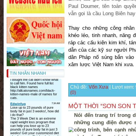
Paul Doumer, tên toàn quy
vẫn gọi là cầu Long Biên hay
Thay cho những công nhân
khéo léo, tinh nhanh, năng 
ráp các cấu kiện kim khí, tá
dẫn của các kỹ sư người Phá
dân Pháp nổ súng bắn và
xâm lược Việt Nam khi xưa.
TIN NHẮN NHANH
Chủ đề:
Vốn Xưa
| Lượt xem:
(0)
MỘT THỜI “SƠN SON T
Nói đến trang trí trong 
những cung điện được sơ
công trình, bên cạnh như