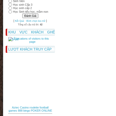
Sinh Viên
Học sinh Cấp 3
Học sinh cấp 2
Học Sinh tiểu học, mầm non
[
·
]
Kết Quả
Bình chọn lưu trữ
Tổng số câu trả lời:
42
KHU VỰC KHÁCH GHÉ
THĂM
LƯỢT KHÁCH TRUY CẬP
Aztec Casino
roulette
football
games
888 bingo
POKER ONLINE