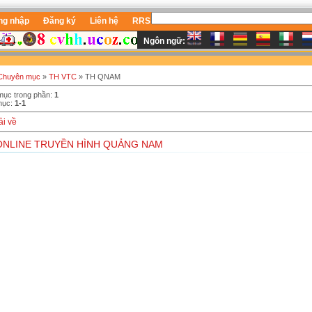
ng nhập
Đăng ký
Liên hệ
RRS
Ngôn ngữ:
C
Chuyên mục
»
TH VTC
» TH QNAM
mục trong phần
:
1
mục
:
1-1
ải về
ONLINE TRUYỀN HÌNH QUẢNG NAM