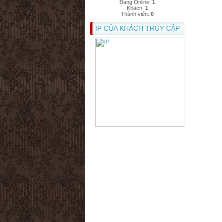
Đang Online:
1
Khách:
1
Thành viên:
0
IP CỦA KHÁCH TRUY CẬP