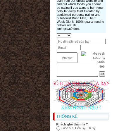
500
THỐNG KÊ
Khách ghé thăm là ?
Giáo sư, Tiến Sỹ, Th Sỹ