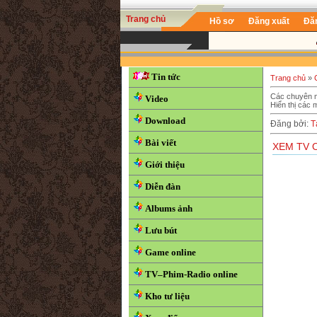
Trang chủ
Hồ sơ
Đăng xuất
Đă
Tin tức
Trang chủ
»
Các chuyên 
Video
Hiển thị các 
Download
Đăng bởi
:
T
Bài viết
XEM TV 
Giới thiệu
Diễn đàn
Albums ảnh
Lưu bút
Game online
TV–Phim-Radio online
Kho tư liệu