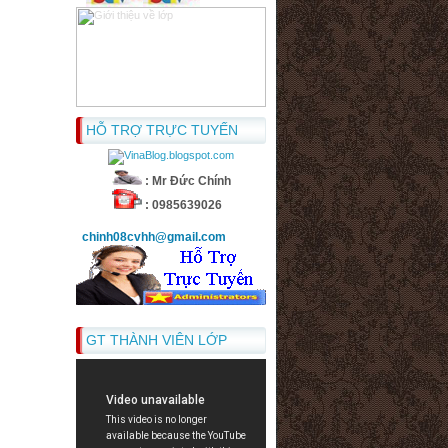
HỖ TRỢ TRỰC TUYẾN
: Mr Đức Chính
: 0985639026
chinh08cvhh@gmail.com
GT THÀNH VIÊN LỚP