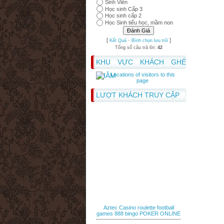
Sinh Viên
Học sinh Cấp 3
Học sinh cấp 2
Học Sinh tiểu học, mầm non
[
·
]
Kết Quả
Bình chọn lưu trữ
Tổng số câu trả lời:
42
KHU VỰC KHÁCH GHÉ
THĂM
LƯỢT KHÁCH TRUY CẬP
Aztec Casino
roulette
football
games
888 bingo
POKER ONLINE