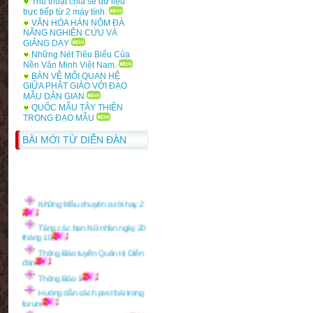
Thủ thuật chia sẻ dữ liệu
trực tiếp từ 2 máy tính.
VĂN HÓA HÁN NÔM ĐÀ
NẴNG NGHIÊN CỨU VÀ
GIẢNG DẠY
Những Nét Tiêu Biểu Của
Nền Văn Minh Việt Nam.
BÀN VỀ MỐI QUAN HỆ
GIỮA PHẬT GIÁO VỚI ĐẠO
MẪU DÂN GIAN
QUỐC MẪU TÂY THIÊN
TRONG ĐẠO MẪU
BÀI MỚI TỪ DIỄN ĐÀN
Những Mẫu chuyện cười hay 2
Tặng các bạn Nữ nhân ngày 20
tháng 10
Thông Báo tuyển Quản trị Diễn
đàn
Thông Báo 1
Hướng dẫn cách post bài trong
forum
Lời chúc rượu trong tiệc lễ