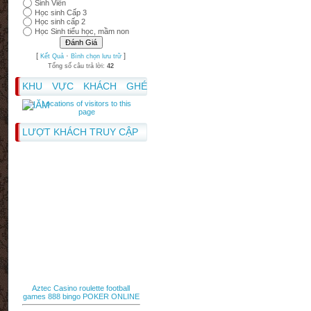
Sinh Viên
Học sinh Cấp 3
Học sinh cấp 2
Học Sinh tiểu học, mầm non
[
·
]
Kết Quả
Bình chọn lưu trữ
Tổng số câu trả lời:
42
KHU VỰC KHÁCH GHÉ
THĂM
LƯỢT KHÁCH TRUY CẬP
Aztec Casino
roulette
football
games
888 bingo
POKER ONLINE