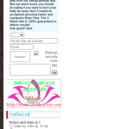
500
THỐNG KÊ
Khách ghé thăm là ?
Giáo sư, Tiến Sỹ, Th Sỹ