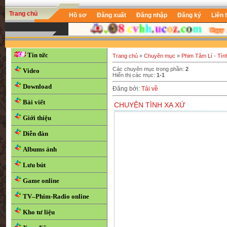
Trang chủ
Hồ sơ
Đăng xuất
Đăng nhập
Đăng ký
Liên 
Tin tức
Trang chủ
»
Chuyên mục
»
Phim Tâm Lí - Tì
Các chuyên mục trong phần
:
2
Video
Hiển thị các mục
:
1-1
Download
Đăng bởi
:
Tải về
Bài viết
CHUYỆN TÌNH XA XỨ
Giới thiệu
Diễn đàn
Albums ảnh
Lưu bút
Game online
TV–Phim-Radio online
Kho tư liệu