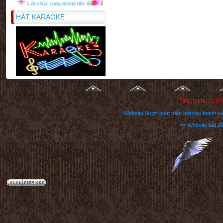
"
HÁT KARAOKE
Trang chủ
|
Lý l
Website được phát triển bởi các thành 
== Website bắt đ