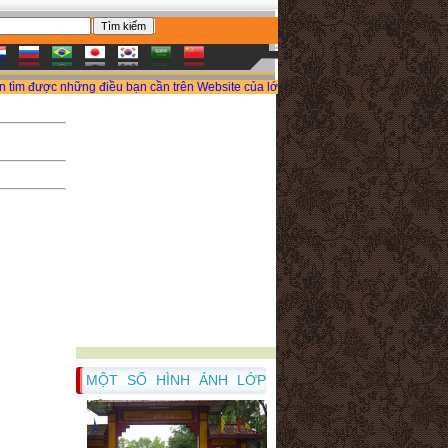
ược những điều bạn cần trên Website của lớp chúng tôi. Nếu Bạn muốn Download tà
MỘT SỐ HÌNH ẢNH LỚP
TÔI