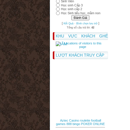
Sinh Viên
Học sinh Cấp 3
Học sinh cấp 2
Học Sinh tiểu học, mầm non
[
·
]
Kết Quả
Bình chọn lưu trữ
Tổng số câu trả lời:
42
KHU VỰC KHÁCH GHÉ
THĂM
LƯỢT KHÁCH TRUY CẬP
Aztec Casino
roulette
football
games
888 bingo
POKER ONLINE