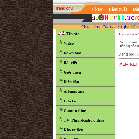
Trang chủ
Hồ sơ
Đăng xuất
Đă
Chào mừng
Các bạn
đã ghé thăm Websit
Tin tức
Trang chủ
»
Các chuyên 
Video
Hiển thị các 
Download
Đăng bởi
:
T
Bài viết
XEM KÊN
Giới thiệu
Diễn đàn
Albums ảnh
Lưu bút
Game online
TV–Phim-Radio online
Kho tư liệu