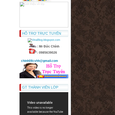
HỖ TRỢ TRỰC TUYẾN
: Mr Đức Chính
: 0985639026
chinh08cvhh@gmail.com
GT THÀNH VIÊN LỚP