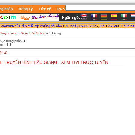
ng nhập
Đăng ký
Liên hệ
RRS
Ngôn ngữ:
e của tập thể lớp chúng tôi vào CN, ngày 09/08/2026, lúc 1:49 PM. Chúc bạn tìm đ
Chuyên mục
»
Xem Ti Vi Online
» H Giang
mục trong phần
:
1
mục
:
1-1
ải về
H TRUYỀN HÌNH HẬU GIANG - XEM TIVI TRỰC TUYẾN