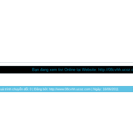
Bạn đang xem tivi Online tại Website: http://08cvhh.ucoz
uá trình chuyển đổi: 0 | Đăng bởi: http://www.08cvhh.ucoz.com | Ngày:
16/06/2011