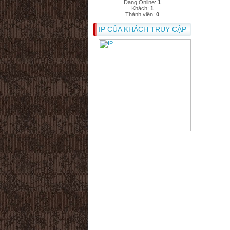
Đang Online:
1
Khách:
1
Thành viên:
0
IP CỦA KHÁCH TRUY CẬP