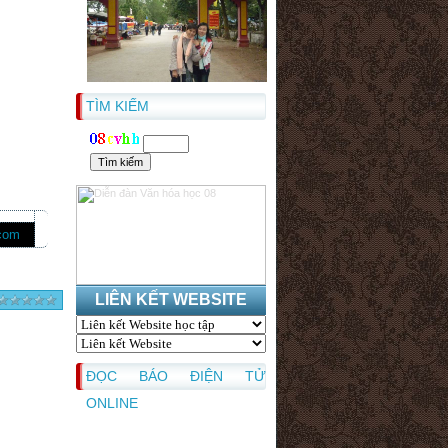
TÌM KIẾM
.com
LIÊN KẾT WEBSITE
ĐỌC BÁO ĐIỆN TỬ
ONLINE