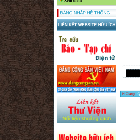
Xem điểm
ĐĂNG NHẬP HỆ THỐNG
LIÊN KẾT WEBSITE HỮU ÍCH
H Giang
| Q