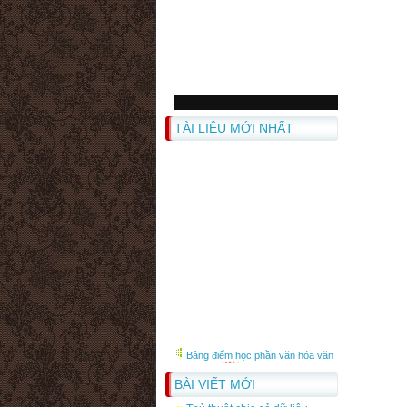
TÀI LIỆU MỚI NHẤT
Bảng điểm học phần văn hóa văn
minh nga
Bảng điểm học phần Lý luận
BÀI VIẾT MỚI
văn hóa và văn hóa học