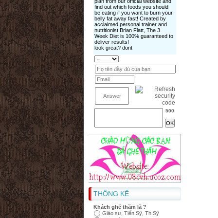
500
THỐNG KÊ
Khách ghé thăm là ?
Giáo sư, Tiến Sỹ, Th Sỹ