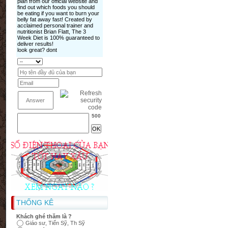
500
THỐNG KÊ
Khách ghé thăm là ?
Giáo sư, Tiến Sỹ, Th Sỹ