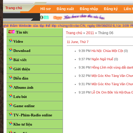
Trang chủ
Hồ sơ
Đăng xuất
Đăng nhập
Đăng ký
Liên 
thăm Website của tập thể lớp chúng tôi vào CN, ngày 09/08/2026, lúc 3:09 PM. Chú
Tin tức
Trang chủ
»
2011
»
Tháng 06
Video
11 June, Thứ 7
Download
9:39 PM
Hà Nội: Chùa Một Cột
(0)
9:37 PM
Ngôn Ngữ Huế
(0)
Bài viết
9:36 PM
Hồng Lĩnh một vùng đất dan
Giới thiệu
9:32 PM
Một Góc Kho Tàng Văn Chươ
Diễn đàn
9:31 PM
Một Góc Kho Tàng Văn Chươ
Albums ảnh
9:18 PM
Lễ Ok Om Bôk Và Hội Đua 
Lưu bút
Game online
TV–Phim-Radio online
Kho tư liệu