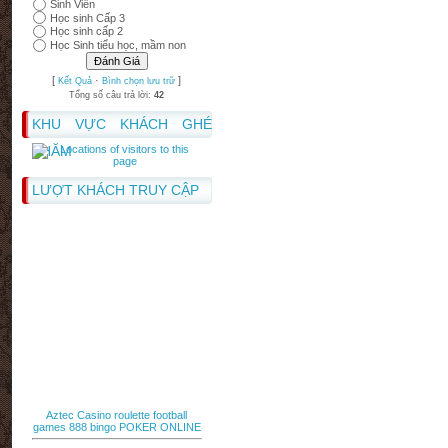
Sinh Viên
Học sinh Cấp 3
Học sinh cấp 2
Học Sinh tiểu học, mầm non
[
·
]
Kết Quả
Bình chọn lưu trữ
Tổng số câu trả lời:
42
KHU VỰC KHÁCH GHÉ
THĂM
LƯỢT KHÁCH TRUY CẬP
Aztec Casino
roulette
football
games
888 bingo
POKER ONLINE