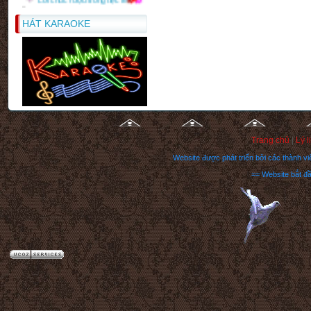
HÁT KARAOKE
Trang chủ
|
Lý l
Website được phát triển bởi các thành 
== Website bắt đ