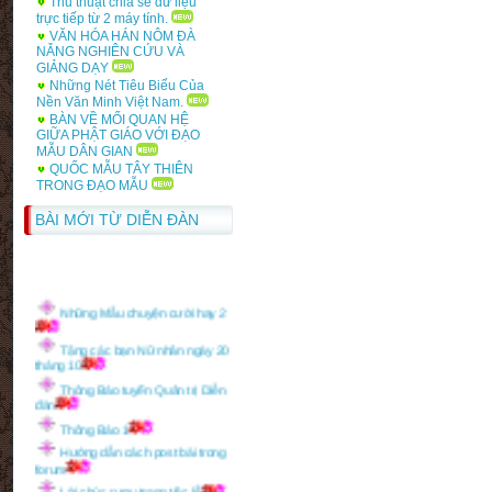
Thủ thuật chia sẻ dữ liệu
trực tiếp từ 2 máy tính.
Tàng học
VĂN HÓA HÁN NÔM ĐÀ
Bảng điểm học phần văn hóa,
NẴNG NGHIÊN CỨU VÀ
văn minh Anh
GIẢNG DẠY
Những Nét Tiêu Biểu Của
Nền Văn Minh Việt Nam.
BÀN VỀ MỐI QUAN HỆ
GIỮA PHẬT GIÁO VỚI ĐẠO
MẪU DÂN GIAN
QUỐC MẪU TÂY THIÊN
TRONG ĐẠO MẪU
BÀI MỚI TỪ DIỄN ĐÀN
Những Mẫu chuyện cười hay 2
Tặng các bạn Nữ nhân ngày 20
tháng 10
Thông Báo tuyển Quản trị Diễn
đàn
Thông Báo 1
Hướng dẫn cách post bài trong
forum
Lời chúc rượu trong tiệc lễ
"